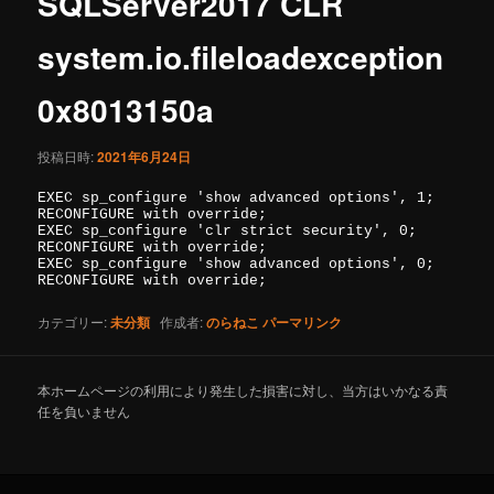
SQLServer2017 CLR
ゲ
ー
system.io.fileloadexception
シ
ョ
0x8013150a
ン
投稿日時:
2021年6月24日
EXEC sp_configure 'show advanced options', 1; 

RECONFIGURE with override; 

EXEC sp_configure 'clr strict security', 0; 

RECONFIGURE with override; 

EXEC sp_configure 'show advanced options', 0; 

RECONFIGURE with override; 
カテゴリー:
未分類
作成者:
のらねこ
パーマリンク
本ホームページ
の利用により発生した損害に対し、当方はいかなる責
任を負いません