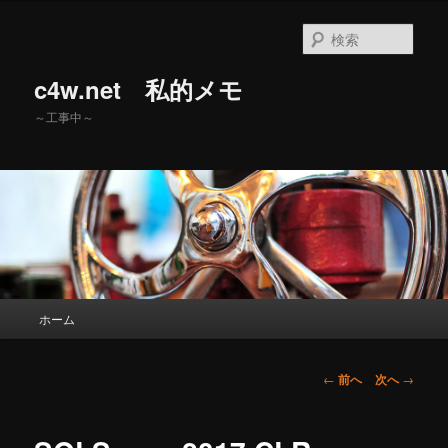
メ
イ
検
ン
索
コ
c4w.net 私的メモ
ン
テ
～工事中～
ン
ツ
へ
移
動
メ
ホーム
イ
ン
メ
投
←
前へ
次へ
→
ニ
稿
ュ
ナ
ー
ビ