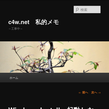
メ
イ
検
ン
索
コ
c4w.net 私的メモ
ン
テ
～工事中～
ン
ツ
へ
移
動
メ
ホーム
イ
ン
メ
投
←
前へ
次へ
→
ニ
稿
ュ
ナ
ー
ビ