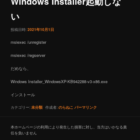
Windows Installer起動しな
ゲ
ー
い
シ
ョ
投稿日時:
2021年10月1日
ン
msiexec /unregister
msiexec /regserver
だめなら、
Windows Installer_WindowsXP-KB942288-v3-x86.exe
インストール
カテゴリー:
未分類
作成者:
のらねこ
パーマリンク
本ホームページ
の利用により発生した損害に対し、当方はいかなる責
任を負いません