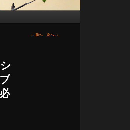
投
←
前へ
次へ
→
稿
ナ
ビ
のシ
ゲ
ー
ブ
シ
ョ
必
ン