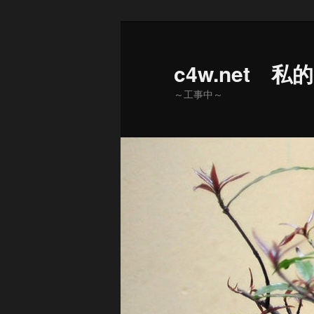
メ
イ
ン
c4w.net 私
コ
～工事中～
ン
テ
ン
ツ
へ
移
動