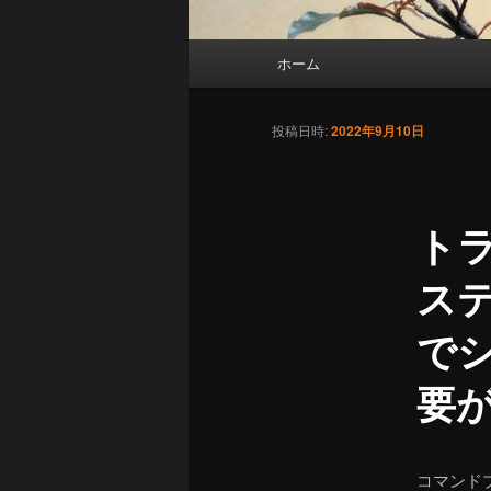
メ
ホーム
イ
ン
メ
投稿日時:
2022年9月10日
ニ
ュ
ー
ト
ス
で
要
コマンド